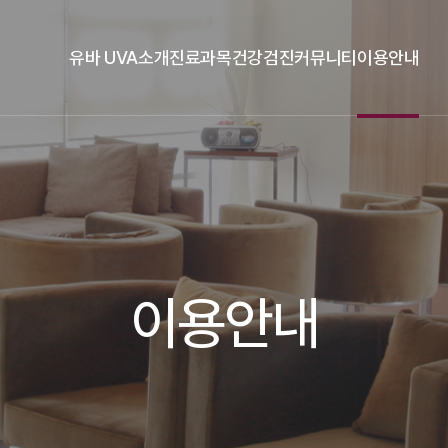
유바 UVA소개
진료과목
건강검진
커뮤니티
이용안내
이용안내