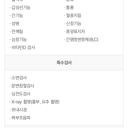
· 갑상선기능
· 통풍
· 간기능
· 혈중지질
· 성병
· 신장기능
· 전해질
· 종양표지자
· 심장기능
· 간염항원항체(B,C)
· 비타민D 검사
특수검사
· 소변검사
· 분변잠혈검사
· 심전도검사
· X-ray 촬영(흉부, 요추 촬영)
· 위내시경
· 복부초음파