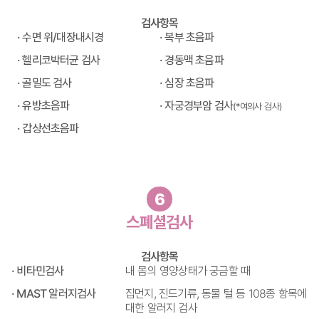
검사항목
· 수면 위/대장내시경
· 복부 초음파
· 헬리코박터균 검사
· 경동맥 초음파
· 골밀도 검사
· 심장 초음파
· 유방초음파
· 자궁경부암 검사
(*여의사 검사)
· 갑상선초음파
6
스폐셜검사
검사항목
· 비타민검사
내 몸의 영양상태가 궁금할 때
· MAST 알러지검사
집먼지, 진드기류, 동물 털 등 108종 항목에
대한 알러지 검사