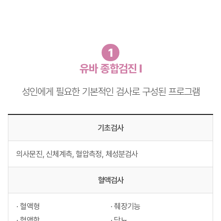
1
유바 종합검진 I
성인에게 필요한 기본적인 검사로 구성된 프로그램
기초검사
의사문진, 신체계측, 혈압측정, 체성분검사
혈액검사
· 혈액형
· 췌장기능
· 혈액학
· 당뇨