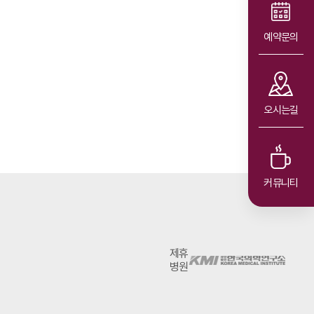
유방
예약문의
비정형 음영이면
요?
유방암인가요?
오시는길
2025.07.10
커뮤니티
제휴
병원