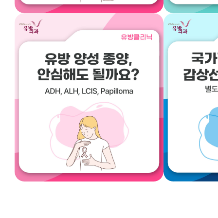
유방
겨드랑이가 아플 때 어떻게
위고
해야하나요?
식단조절
2025.08.01