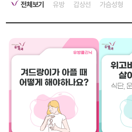
전체보기
유방
갑상선
가슴성형