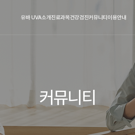
유바 UVA소개
진료과목
건강검진
커뮤니티
이용안내
커뮤니티