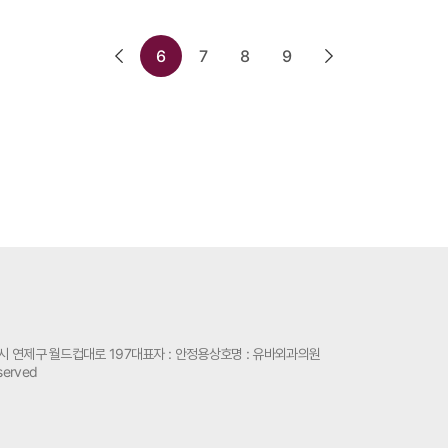
갑상선
가슴성형
6
7
8
9
항목에 없는 갑상선
가슴성형 재수술할 때
, 꼭 해야할까?
추천하는 보형물이 있나
2025.07.15
2025.07.15
시 연제구 월드컵대로 197
대표자 : 안정용
상호명 : 유바외과의원
served