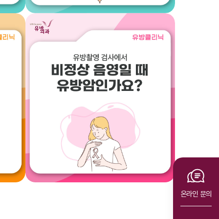
내과
데
대장용종은 어떻게
제거하나요?
2025.07.21
온라인 문의