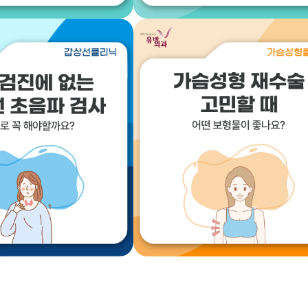
내과
내과
비 주사 맞을 때
술은 한잔도 마시지 않는
과 운동이 필요한
지방간이라고요??
이유!
2025.07.29
2025.07.22